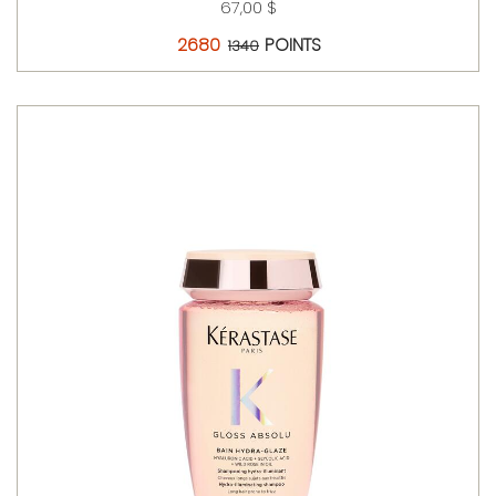
67,00 $
2680
POINTS
1340