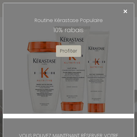
Certificats cadeaux ... par ici!
×
Routine Kérastase Populaire
0
0
10% rabais
PRENDRE UN RENDEZ-VOUS
Profiter
VOUS POUVEZ MAINTENANT RÉSERVER VOTRE