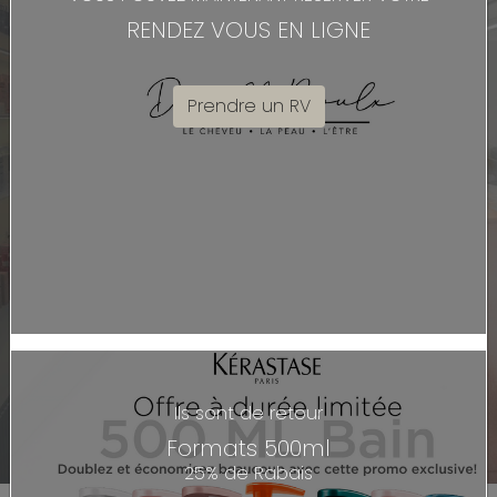
RENDEZ VOUS EN LIGNE
Prendre un RV
LE CHEVEU
LE SALON
LA PEAU
BOUTIQUE
RÉSERVEZ
RÉSERVEZ
Ils sont de retour
Formats 500ml
25% de Rabais