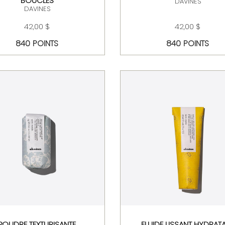
BOUCLES
DAVINES
DAVINES
42,00 $
42,00 $
840 POINTS
840 POINTS
POUDRE TEXTURISANTE
FLUIDE LISSANT HYDRAT