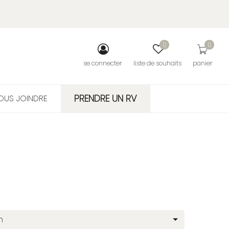
0
0
se connecter
liste de souhaits
panier
PRENDRE UN RV
OUS JOINDRE
n