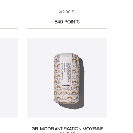
42,00 $
840 POINTS
GEL MODELANT FIXATION MOYENNE