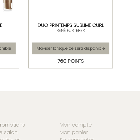
E -
DUO PRINTEMPS SUBLIME CURL
RENÉ FURTERER
onible
M'aviser lorsque ce sera disponible
M'av
760 POINTS
romotions
Mon compte
e salon
Mon panier
olitiques
Se connecter