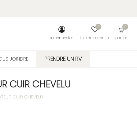
0
0
se connecter
liste de souhaits
panier
PRENDRE UN RV
OUS JOINDRE
R CUIR CHEVELU
TEUR CUIR CHEVELU