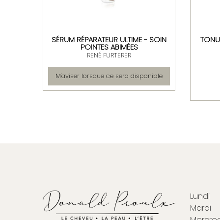
ML \
SÉRUM RÉPARATEUR ULTIME - SOIN
TONU
POINTES ABIMÉES
RENÉ FURTERER
M'aviser lorsque ce sera disponible
Lundi
Mardi
Mercred