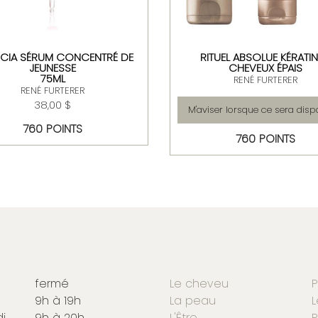
CIA SÉRUM CONCENTRÉ DE
RITUEL ABSOLUE KÉRATIN
JEUNESSE
CHEVEUX ÉPAIS
75ML
RENÉ FURTERER
RENÉ FURTERER
38,00 $
M'aviser lorsque ce sera disp
760 POINTS
760 POINTS
fermé
Le cheveu
P
9h à 19h
La peau
L
i
9h à 20h
L'Être
P