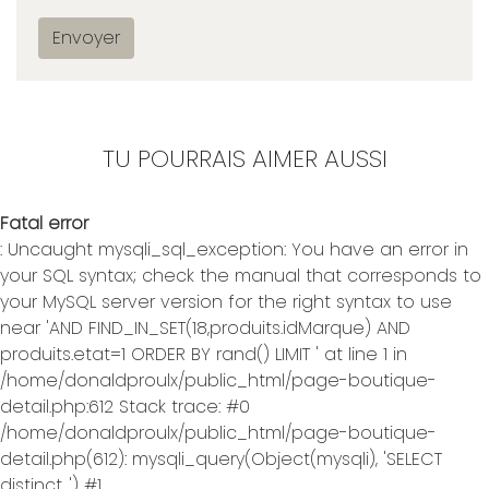
Envoyer
TU POURRAIS AIMER AUSSI
Fatal error
: Uncaught mysqli_sql_exception: You have an error in
your SQL syntax; check the manual that corresponds to
your MySQL server version for the right syntax to use
near 'AND FIND_IN_SET(18,produits.idMarque) AND
produits.etat=1 ORDER BY rand() LIMIT ' at line 1 in
/home/donaldproulx/public_html/page-boutique-
detail.php:612 Stack trace: #0
/home/donaldproulx/public_html/page-boutique-
detail.php(612): mysqli_query(Object(mysqli), 'SELECT
distinct...') #1