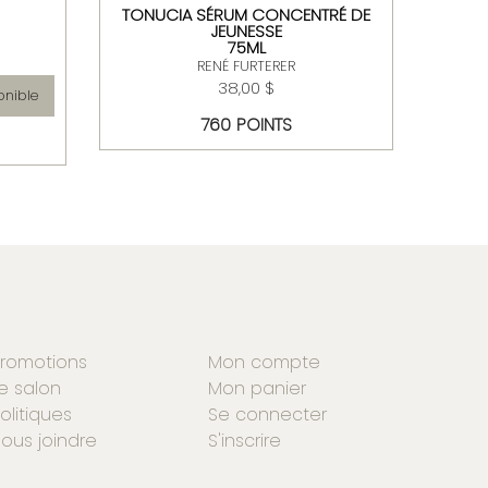
TONUCIA SÉRUM CONCENTRÉ DE
MAS
JEUNESSE
75ML
RENÉ FURTERER
38,00 $
onible
760 POINTS
romotions
Mon compte
e salon
Mon panier
olitiques
Se connecter
ous joindre
S'inscrire