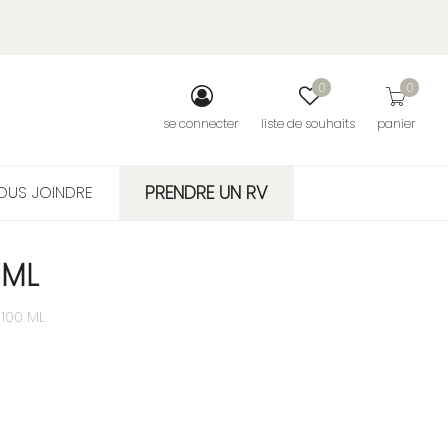
0
0
se connecter
liste de souhaits
panier
PRENDRE UN RV
OUS JOINDRE
 ML
100 ML