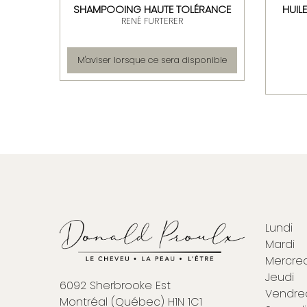
ATEUR
SHAMPOOING HAUTE TOLÉRANCE
HUIL
RENÉ FURTERER
M'aviser lorsque ce sera disponible
Lundi
Mardi
Mercred
Jeudi
6092 Sherbrooke Est
Vendre
Montréal (Québec) H1N 1C1