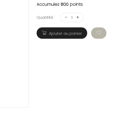
Accumulez
800
points
-
+
Quantité :
Ajouter au panier