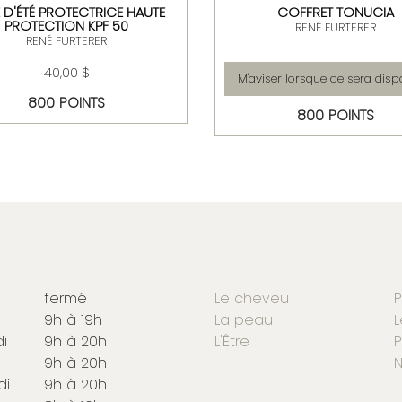
E D'ÉTÉ PROTECTRICE HAUTE
COFFRET TONUCIA
PROTECTION KPF 50
RENÉ FURTERER
RENÉ FURTERER
40,00 $
M'aviser lorsque ce sera disp
800 POINTS
800 POINTS
fermé
Le cheveu
P
9h à 19h
La peau
L
i
9h à 20h
L'Être
P
9h à 20h
N
di
9h à 20h