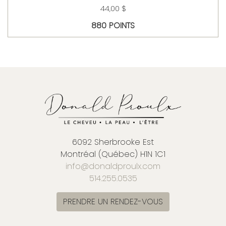
44,00 $
880 POINTS
6092 Sherbrooke Est
Montréal (Québec) H1N 1C1
info@donaldproulx.com
514.255.0535
PRENDRE UN RENDEZ-VOUS