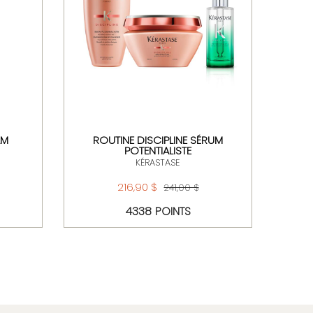
LM
ROUTINE DISCIPLINE SÉRUM
ROUT
POTENTIALISTE
VI
KÉRASTASE
216,90 $
241,00 $
4338 POINTS