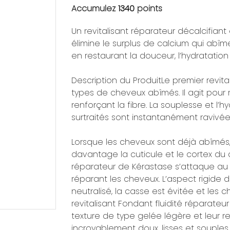
Accumulez
1340
points
Un revitalisant réparateur décalcifiant
élimine le surplus de calcium qui abîm
en restaurant la douceur, l’hydratation 
Description du ProduitLe premier revita
types de ‌cheveux abîmés‌. Il agit pour 
renforçant la fibre. La souplesse et l
surtraités sont instantanément ravivée
Lorsque les cheveux sont déjà abîmés, 
davantage la cuticule et le cortex du c
réparateur de Kérastase s’attaque au 
réparant les cheveux. L’aspect rigide
neutralisé, la casse est évitée et les
revitalisant Fondant fluidité réparat
texture de type gelée légère et leur r
incroyablement doux, lisses et souples.