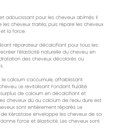
 et adoucissant pour les cheveux abîmés. Il
e les cheveux traités, puis répare les cheveux
et la force.
lisant réparateur décalcifiant pour tous les
recréer l’élasticité naturelle du cheveu, en
’hydratation des cheveux décolorés ou
s.
le calcium s’accumule, affaiblissant
heveu. Le revitalisant Fondant fluidité
surplus de calcium en décalcifiant et
 des cheveux dû au calcium de l’eau dure est
 cheveux sont entièrement réparés. Le
eur de Kérastase enveloppe les cheveux de sa
edonne force et élasticité. Les cheveux sont