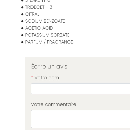
● STEARETH-6
● TRIDECETH-3
● CITRAL
● SODIUM BENZOATE
● ACETIC ACID
● POTASSIUM SORBATE
● PARFUM / FRAGRANCE
Écrire un avis
*
Votre nom
Votre commentaire