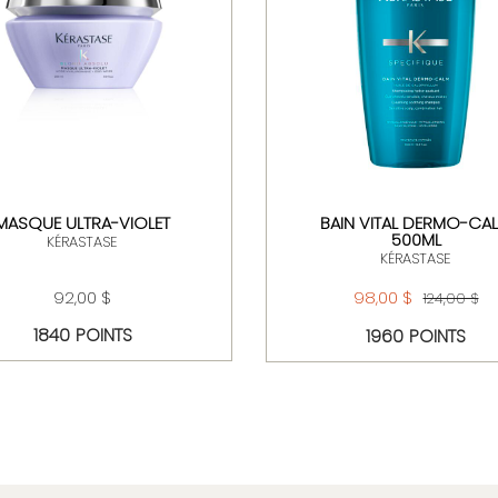
MASQUE ULTRA-VIOLET
BAIN VITAL DERMO-CA
500ML
KÉRASTASE
KÉRASTASE
92,00 $
98,00 $
124,00 $
1840 POINTS
1960 POINTS