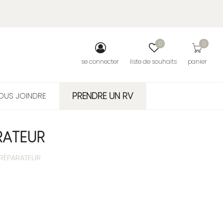
0
0
se connecter
liste de souhaits
panier
PRENDRE UN RV
OUS JOINDRE
RATEUR
 RÉPARATEUR